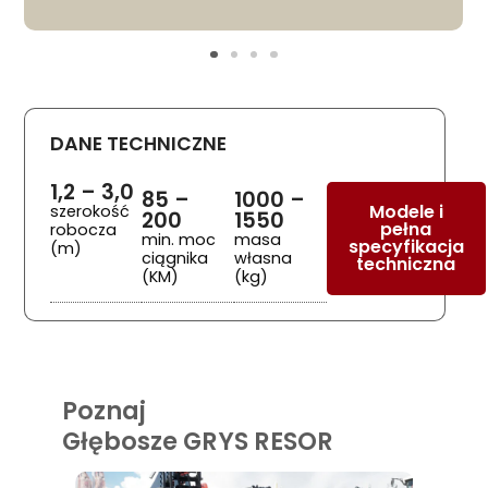
DANE TECHNICZNE
1,2 – 3,0
85 –
1000 –
Modele i
szerokość
200
1550
pełna
robocza
min. moc
masa
specyfikacja
(m)
ciągnika
własna
techniczna
(KM)
(kg)
Poznaj
Głębosze GRYS RESOR