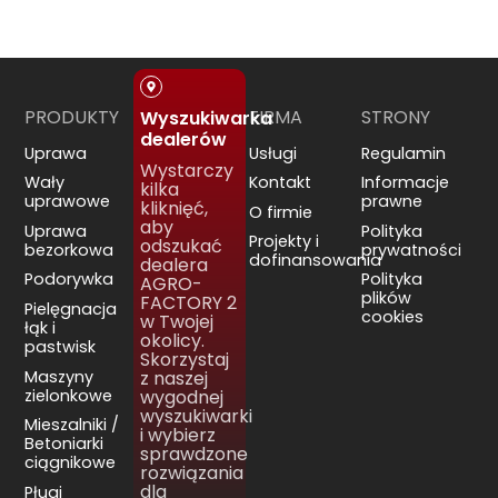
PRODUKTY
FIRMA
STRONY
Wyszukiwarka
dealerów
Uprawa
Usługi
Regulamin
Wystarczy
Wały
Kontakt
Informacje
kilka
uprawowe
prawne
kliknięć,
O firmie
aby
Uprawa
Polityka
Projekty i
odszukać
bezorkowa
prywatności
dofinansowania
dealera
Podorywka
Polityka
AGRO-
plików
FACTORY 2
Pielęgnacja
cookies
w Twojej
łąk i
okolicy.
pastwisk
Skorzystaj
Maszyny
z naszej
zielonkowe
wygodnej
wyszukiwarki
Mieszalniki /
i wybierz
Betoniarki
sprawdzone
ciągnikowe
rozwiązania
dla
Pługi