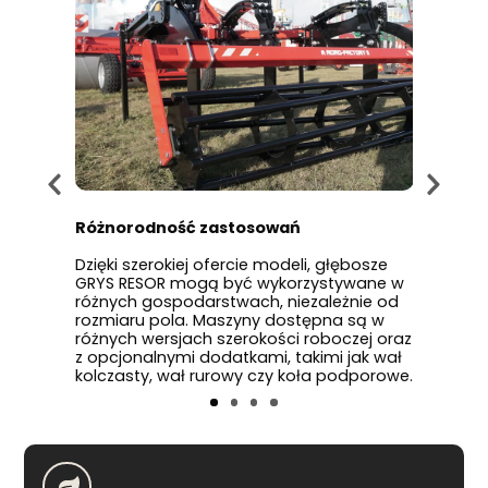
Różnorodność zastosowań
Wytrz
Dzięki szerokiej ofercie modeli, głębosze
Głębos
pszy
GRYS RESOR mogą być wykorzystywane w
solidn
oślin.
różnych gospodarstwach, niezależnie od
elemen
kość
rozmiaru pola. Maszyny dostępna są w
trwało
lony.
różnych wersjach szerokości roboczej oraz
wiele 
z opcjonalnymi dodatkami, takimi jak wał
pracy 
kolczasty, wał rurowy czy koła podporowe.
ciężki