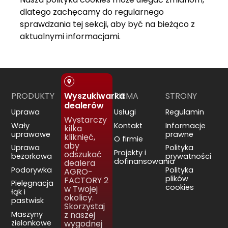
dlatego zachęcamy do regularnego
sprawdzania tej sekcji, aby być na bieżąco z
aktualnymi informacjami.
PRODUKTY
FIRMA
STRONY
Wyszukiwarka
dealerów
Uprawa
Usługi
Regulamin
Wystarczy
Wały
Kontakt
Informacje
kilka
uprawowe
prawne
kliknięć,
O firmie
aby
Uprawa
Polityka
Projekty i
odszukać
bezorkowa
prywatności
dofinansowania
dealera
Podorywka
Polityka
AGRO-
plików
FACTORY 2
Pielęgnacja
cookies
w Twojej
łąk i
okolicy.
pastwisk
Skorzystaj
Maszyny
z naszej
zielonkowe
wygodnej