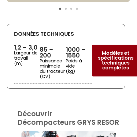
DONNÉES TECHNIQUES
1,2 – 3,0
85 –
1000 –
Modèles et
Largeur de
200
1550
spécifications
travail
Puissance
Poids à
techniques
(m)
minimale
vide
complètes
du tracteur
(kg)
(CV)
Découvrir
Décompacteurs GRYS RESOR