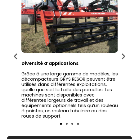
l
Diversité d’applications
Const
Grâce à une large gamme de modèles, les
Les d
décompacteurs GRYS RESOR peuvent être
distin
n de
utilisés dans différentes exploitations,
élémen
quelle que soit la taille des parcelles. Les
garant
r
machines sont disponibles avec
penda
are à
différentes largeurs de travail et des
machin
équipements optionnels tels qu’un rouleau
sur di
à pointes, un rouleau tubulaire ou des
terrain
roues de support.