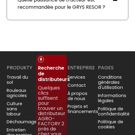
recommandée pour le GRYS RESOR ?
PRODUKTY
ENTREPRISE
PAGES
Recherche
de
Travail du
Services
Conditions
distributeurs
sol
générales
Contact
Quelques
d'utilisation
Rouleaux
clics
À propos
agricoles
Informations
suffisent
de nous
légales
pour
Culture
Projets et
trouver un
sans
Politique de
financements
distributeur
labour
confidentialité
AGRO-
Déchaumage
Politique de
FACTORY 2
cookies
près de
Entretien
chez vous.
des prairies