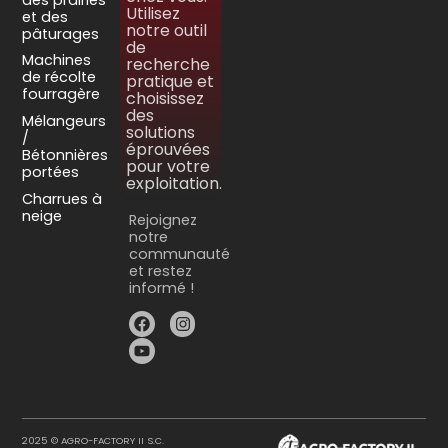
Utilisez
et des
notre outil
pâturages
de
Machines
recherche
de récolte
pratique et
fourragère
choisissez
des
Mélangeurs
solutions
/
éprouvées
Bétonnières
pour votre
portées
exploitation.
Charrues à
neige
Rejoignez
notre
communauté
et restez
informé !
2025 © AGRO-FACTORY II S.C.