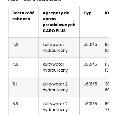
Szerokość
Agregaty do
Typ
KM
robocza
upraw
przedsiewnych
CARO PLUS
4,2
kultywator
U601/5
95-
hydrauliczny
120
4,6
kultywator
U601/5
110-
hydrauliczny
130
5,1
kultywator 2
U601/5
30-
hydrauliczny
60
5,6
kultywator 2
U601/5
60-
hydrauliczny
75