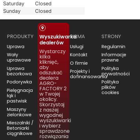
Saturday
Closed
Sunday
Closed
PRODUKTY
FIRMA
STRONY
Wyszukiwarka
dealerów
Uprawa
Usługi
Regulamin
Wystarczy
Wały
Kontakt
Informacje
kilka
uprawowe
prawne
kliknięć,
O firmie
aby
Uprawa
Polityka
Projekty i
odszukać
bezorkowa
prywatności
dofinansowania
dealera
Podorywka
Polityka
AGRO-
plików
FACTORY 2
Pielęgnacja
cookies
w Twojej
łąk i
okolicy.
pastwisk
Skorzystaj
Maszyny
z naszej
zielonkowe
wygodnej
wyszukiwarki
Mieszalniki /
i wybierz
Betoniarki
sprawdzone
ciągnikowe
rozwiązania