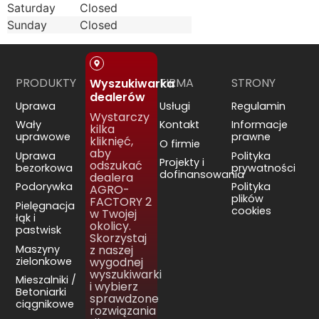
Saturday
Closed
Sunday
Closed
PRODUKTY
FIRMA
STRONY
Wyszukiwarka
dealerów
Uprawa
Usługi
Regulamin
Wystarczy
Wały
Kontakt
Informacje
kilka
uprawowe
prawne
kliknięć,
O firmie
aby
Uprawa
Polityka
Projekty i
odszukać
bezorkowa
prywatności
dofinansowania
dealera
Podorywka
Polityka
AGRO-
plików
FACTORY 2
Pielęgnacja
cookies
w Twojej
łąk i
okolicy.
pastwisk
Skorzystaj
Maszyny
z naszej
zielonkowe
wygodnej
wyszukiwarki
Mieszalniki /
i wybierz
Betoniarki
sprawdzone
ciągnikowe
rozwiązania