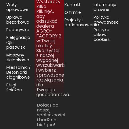
Wystarczy
Wały
Kontakt
Informacje
kilka
uprawowe
prawne
kliknięć,
O firmie
aby
Uprawa
Polityka
Projekty i
odszukać
bezorkowa
prywatności
dofinansowania
dealera
Podorywka
Polityka
AGRO-
plików
FACTORY 2
Pielęgnacja
cookies
w Twojej
łąk i
okolicy.
pastwisk
Skorzystaj
Maszyny
z naszej
zielonkowe
wygodnej
wyszukiwarki
Mieszalniki /
i wybierz
Betoniarki
sprawdzone
ciągnikowe
rozwiązania
dla
Pługi
Twojego
śnieżne
gospodarstwa.
Dołącz do
naszej
społeczności
i bądź na
bieżąco!