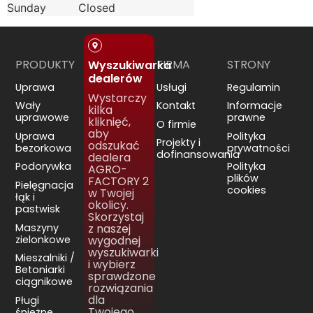
Sunday
Closed
PRODUKTY
FIRMA
STRONY
Wyszukiwarka
dealerów
Uprawa
Usługi
Regulamin
Wystarczy
Wały
Kontakt
Informacje
kilka
uprawowe
prawne
kliknięć,
O firmie
aby
Uprawa
Polityka
Projekty i
odszukać
bezorkowa
prywatności
dofinansowania
dealera
Podorywka
Polityka
AGRO-
plików
FACTORY 2
Pielęgnacja
cookies
w Twojej
łąk i
okolicy.
pastwisk
Skorzystaj
Maszyny
z naszej
zielonkowe
wygodnej
wyszukiwarki
Mieszalniki /
i wybierz
Betoniarki
sprawdzone
ciągnikowe
rozwiązania
dla
Pługi
Twojego
śnieżne