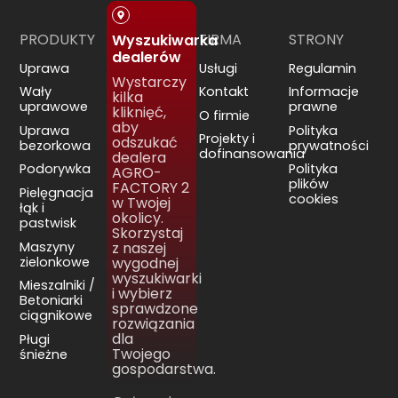
PRODUKTY
FIRMA
STRONY
Wyszukiwarka
dealerów
Uprawa
Usługi
Regulamin
Wystarczy
Wały
Kontakt
Informacje
kilka
uprawowe
prawne
kliknięć,
O firmie
aby
Uprawa
Polityka
Projekty i
odszukać
bezorkowa
prywatności
dofinansowania
dealera
Podorywka
Polityka
AGRO-
plików
FACTORY 2
Pielęgnacja
cookies
w Twojej
łąk i
okolicy.
pastwisk
Skorzystaj
Maszyny
z naszej
zielonkowe
wygodnej
wyszukiwarki
Mieszalniki /
i wybierz
Betoniarki
sprawdzone
ciągnikowe
rozwiązania
dla
Pługi
Twojego
śnieżne
gospodarstwa.