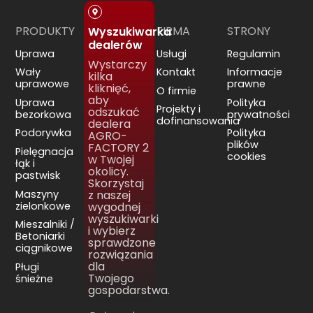
PRODUKTY
FIRMA
STRONY
Wyszukiwarka
dealerów
Uprawa
Usługi
Regulamin
Wystarczy
Wały
Kontakt
Informacje
kilka
uprawowe
prawne
kliknięć,
O firmie
aby
Uprawa
Polityka
Projekty i
odszukać
bezorkowa
prywatności
dofinansowania
dealera
Podorywka
Polityka
AGRO-
plików
FACTORY 2
Pielęgnacja
cookies
w Twojej
łąk i
okolicy.
pastwisk
Skorzystaj
Maszyny
z naszej
zielonkowe
wygodnej
wyszukiwarki
Mieszalniki /
i wybierz
Betoniarki
sprawdzone
ciągnikowe
rozwiązania
dla
Pługi
Twojego
śnieżne
gospodarstwa.