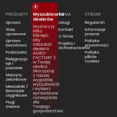
PRODUKTY
FIRMA
STRONY
Wyszukiwarka
dealerów
Uprawa
Usługi
Regulamin
Wystarczy
Wały
Kontakt
Informacje
kilka
uprawowe
prawne
kliknięć,
O firmie
aby
Uprawa
Polityka
Projekty i
odszukać
bezorkowa
prywatności
dofinansowania
dealera
Podorywka
Polityka
AGRO-
plików
FACTORY 2
Pielęgnacja
cookies
w Twojej
łąk i
okolicy.
pastwisk
Skorzystaj
Maszyny
z naszej
zielonkowe
wygodnej
wyszukiwarki
Mieszalniki /
i wybierz
Betoniarki
sprawdzone
ciągnikowe
rozwiązania
dla
Pługi
Twojego
śnieżne
gospodarstwa.