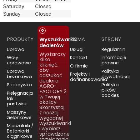
Saturday
Closed
Sunday
Closed
PRODUKTY
FIRMA
STRONY
Wyszukiwarka
dealerów
Uprawa
Usługi
Regulamin
Wystarczy
Wały
Kontakt
Informacje
kilka
uprawowe
prawne
kliknięć,
O firmie
aby
Uprawa
Polityka
Projekty i
odszukać
bezorkowa
prywatności
dofinansowania
dealera
Podorywka
Polityka
AGRO-
plików
FACTORY 2
Pielęgnacja
cookies
w Twojej
łąk i
okolicy.
pastwisk
Skorzystaj
Maszyny
z naszej
zielonkowe
wygodnej
wyszukiwarki
Mieszalniki /
i wybierz
Betoniarki
sprawdzone
ciągnikowe
rozwiązania