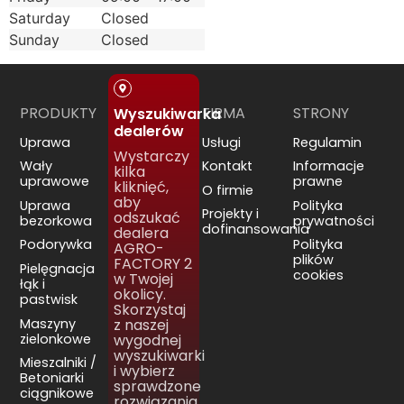
Saturday
Closed
Sunday
Closed
PRODUKTY
FIRMA
STRONY
Wyszukiwarka
dealerów
Uprawa
Usługi
Regulamin
Wystarczy
Wały
Kontakt
Informacje
kilka
uprawowe
prawne
kliknięć,
O firmie
aby
Uprawa
Polityka
Projekty i
odszukać
bezorkowa
prywatności
dofinansowania
dealera
Podorywka
Polityka
AGRO-
plików
FACTORY 2
Pielęgnacja
cookies
w Twojej
łąk i
okolicy.
pastwisk
Skorzystaj
Maszyny
z naszej
zielonkowe
wygodnej
wyszukiwarki
Mieszalniki /
i wybierz
Betoniarki
sprawdzone
ciągnikowe
rozwiązania