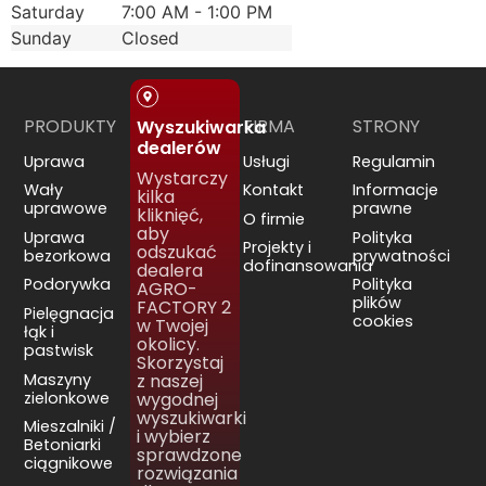
Saturday
7:00 AM - 1:00 PM
Sunday
Closed
PRODUKTY
FIRMA
STRONY
Wyszukiwarka
dealerów
Uprawa
Usługi
Regulamin
Wystarczy
Wały
Kontakt
Informacje
kilka
uprawowe
prawne
kliknięć,
O firmie
aby
Uprawa
Polityka
Projekty i
odszukać
bezorkowa
prywatności
dofinansowania
dealera
Podorywka
Polityka
AGRO-
plików
FACTORY 2
Pielęgnacja
cookies
w Twojej
łąk i
okolicy.
pastwisk
Skorzystaj
Maszyny
z naszej
zielonkowe
wygodnej
wyszukiwarki
Mieszalniki /
i wybierz
Betoniarki
sprawdzone
ciągnikowe
rozwiązania