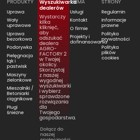
PRODUKTY
FIRMA
STRONY
Wyszukiwarka
dealerów
Uprawa
Usługi
Regulamin
Wystarczy
Wały
Kontakt
Informacje
kilka
uprawowe
prawne
kliknięć,
O firmie
aby
Uprawa
Polityka
Projekty i
odszukać
bezorkowa
prywatności
dofinansowania
dealera
Podorywka
Polityka
AGRO-
plików
FACTORY 2
Pielęgnacja
cookies
w Twojej
łąk i
okolicy.
pastwisk
Skorzystaj
Maszyny
z naszej
zielonkowe
wygodnej
wyszukiwarki
Mieszalniki /
i wybierz
Betoniarki
sprawdzone
ciągnikowe
rozwiązania
dla
Pługi
Twojego
śnieżne
gospodarstwa.
Dołącz do
naszej
społeczności