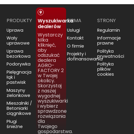
PRODUKTY
FIRMA
STRONY
Wyszukiwarka
dealerów
Uprawa
Usługi
Regulamin
Wystarczy
Wały
Kontakt
Informacje
kilka
uprawowe
prawne
kliknięć,
O firmie
aby
Uprawa
Polityka
Projekty i
odszukać
bezorkowa
prywatności
dofinansowania
dealera
Podorywka
Polityka
AGRO-
plików
FACTORY 2
Pielęgnacja
cookies
w Twojej
łąk i
okolicy.
pastwisk
Skorzystaj
Maszyny
z naszej
zielonkowe
wygodnej
wyszukiwarki
Mieszalniki /
i wybierz
Betoniarki
sprawdzone
ciągnikowe
rozwiązania
dla
Pługi
Twojego
śnieżne
gospodarstwa.