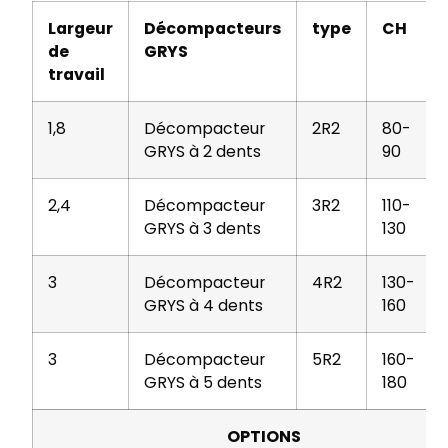
Largeur
Décompacteurs
type
CH
de
GRYS
travail
1,8
Décompacteur
2R2
80-
GRYS à 2 dents
90
2,4
Décompacteur
3R2
110-
GRYS à 3 dents
130
3
Décompacteur
4R2
130-
GRYS à 4 dents
160
3
Décompacteur
5R2
160-
GRYS à 5 dents
180
OPTIONS