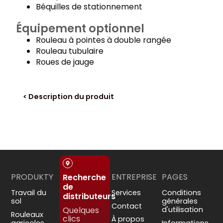
Béquilles de stationnement
Équipement optionnel
Rouleau à pointes à double rangée
Rouleau tubulaire
Roues de jauge
< Description du produit
PRODUKTY
ENTREPRISE
PAGES
Recherche
de
Travail du
Services
Conditions
distributeurs
sol
générales
Contact
Quelques
d'utilisation
Rouleaux
clics
À propos
agricoles
Informations