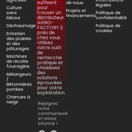
suffisent
de nous
légales
pour
Culture
Projets et
trouver un
sans
Politique de
financements
distributeur
labour
confidentialité
AGRO-
Déchaumage
Politique de
FACTORY 2
cookies
près de
Entretien
chez vous.
des prairies
Utilisez
et des
notre outil
pâturages
de
Machines
recherche
de récolte
pratique et
fourragère
choisissez
des
Mélangeurs
solutions
/
éprouvées
Bétonnières
pour votre
portées
exploitation.
Charrues à
neige
Rejoignez
notre
communauté
et restez
informé !