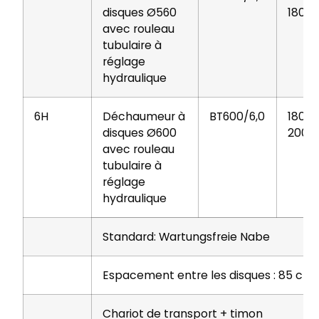
disques Ø560
180
avec rouleau
tubulaire à
réglage
hydraulique
6H
Déchaumeur à
BT600/6,0
180-
disques Ø600
200
avec rouleau
tubulaire à
réglage
hydraulique
Standard: Wartungsfreie Nabe
Espacement entre les disques : 85 cm
Chariot de transport + timon