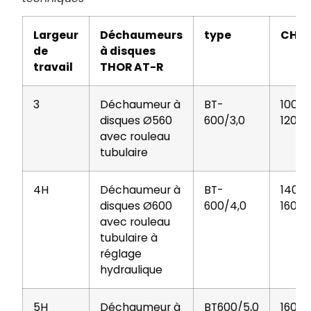
Largeur
Déchaumeurs
type
CH
de
à disques
travail
THOR AT-R
3
Déchaumeur à
BT-
100-
disques Ø560
600/3,0
120
avec rouleau
tubulaire
4H
Déchaumeur à
BT-
140-
disques Ø600
600/4,0
160
avec rouleau
tubulaire à
réglage
hydraulique
5H
Déchaumeur à
BT600/5,0
160-