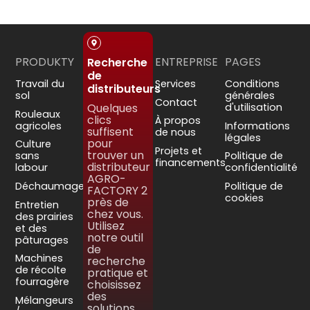
PRODUKTY
ENTREPRISE
PAGES
Recherche
de
Travail du
Services
Conditions
distributeurs
sol
générales
Contact
Quelques
d'utilisation
Rouleaux
clics
À propos
agricoles
Informations
suffisent
de nous
légales
pour
Culture
Projets et
trouver un
sans
Politique de
financements
distributeur
labour
confidentialité
AGRO-
Déchaumage
Politique de
FACTORY 2
cookies
près de
Entretien
chez vous.
des prairies
Utilisez
et des
notre outil
pâturages
de
Machines
recherche
de récolte
pratique et
fourragère
choisissez
des
Mélangeurs
solutions