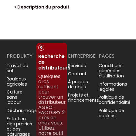
< Description du produit
PRODUKTY
ENTREPRISE
PAGES
Recherche
de
Travail du
Services
Conditions
distributeurs
sol
générales
Contact
Quelques
d'utilisation
Rouleaux
clics
À propos
agricoles
Informations
suffisent
de nous
légales
pour
Culture
Projets et
trouver un
sans
Politique de
financements
distributeur
labour
confidentialité
AGRO-
Déchaumage
Politique de
FACTORY 2
cookies
près de
Entretien
chez vous.
des prairies
Utilisez
et des
notre outil
pâturages