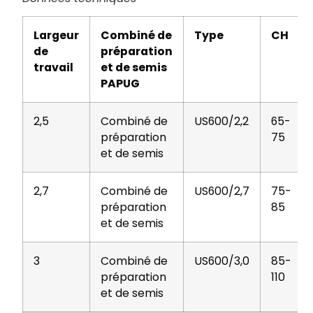
Largeur
Combiné de
Type
CH
de
préparation
travail
et de semis
PAPUG
2,5
Combiné de
US600/2,2
65-
préparation
75
et de semis
2,7
Combiné de
US600/2,7
75-
préparation
85
et de semis
3
Combiné de
US600/3,0
85-
préparation
110
et de semis