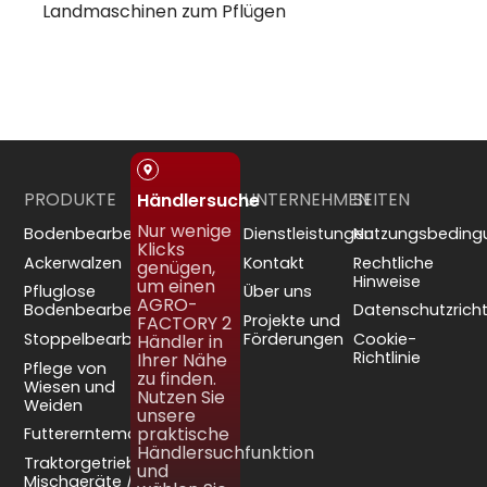
Landmaschinen zum Pflügen
PRODUKTE
UNTERNEHMEN
SEITEN
Händlersuche
Nur wenige
Bodenbearbeitung
Dienstleistungen
Nutzungsbeding
Klicks
Ackerwalzen
Kontakt
Rechtliche
genügen,
Hinweise
um einen
Pfluglose
Über uns
AGRO-
Bodenbearbeitung
Datenschutzrichtl
Projekte und
FACTORY 2
Stoppelbearbeitung
Förderungen
Cookie-
Händler in
Richtlinie
Ihrer Nähe
Pflege von
zu finden.
Wiesen und
Nutzen Sie
Weiden
unsere
praktische
Futtererntemaschinen
Händlersuchfunktion
Traktorgetriebene
und
Mischgeräte /