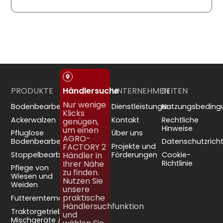
PRODUKTE
UNTERNEHMEN
SEITEN
Händlersuche
Nur wenige
Bodenbearbeitung
Dienstleistungen
Nutzungsbeding
Klicks
Ackerwalzen
Kontakt
Rechtliche
genügen,
Hinweise
um einen
Pfluglose
Über uns
AGRO-
Bodenbearbeitung
Datenschutzrichtl
Projekte und
FACTORY 2
Stoppelbearbeitung
Förderungen
Cookie-
Händler in
Richtlinie
Ihrer Nähe
Pflege von
zu finden.
Wiesen und
Nutzen Sie
Weiden
unsere
praktische
Futtererntemaschinen
Händlersuchfunktion
Traktorgetriebene
und
Mischgeräte /