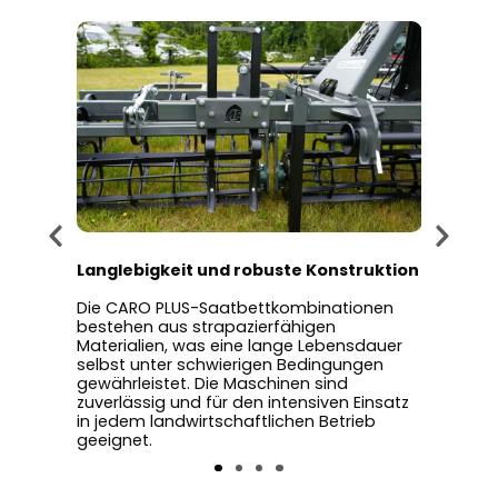
Langlebigkeit und robuste Konstruktion
Vielse
versc
Die CARO PLUS-Saatbettkombinationen
PLUS-
bestehen aus strapazierfähigen
Die C
tung,
Materialien, was eine lange Lebensdauer
eignen
n und
selbst unter schwierigen Bedingungen
von Ge
n für
gewährleistet. Die Maschinen sind
und si
zuverlässig und für den intensiven Einsatz
für La
in jedem landwirtschaftlichen Betrieb
Anford
geeignet.